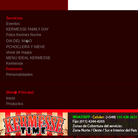
Servicios
Eventos
KERMESSE FAMILY DAY
Fotos Kermes Noche
DIA DEL NI�O
PCHOCLERA Y NIEVE
show de magia
MENU IDEAL KERMESSE
Kermesse
Famosos
Personalidades
Men� Principal
Inicio
Productos